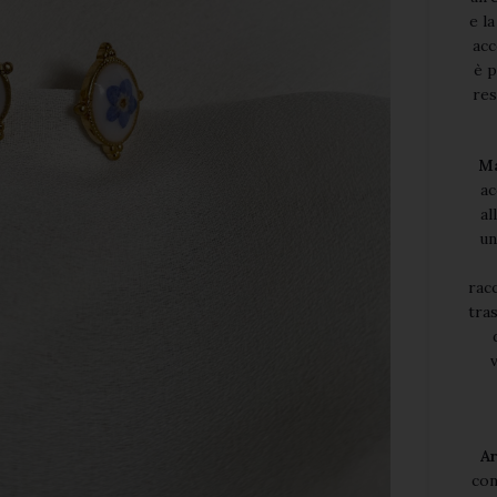
e l
acc
è p
res
Ma
ac
al
un
rac
tra
v
Ar
con