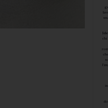
ga
lav
una
Ide
chi
rom
che
s
l’i
i
do