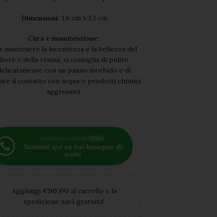
Dimensioni:
1,6 cm x 1,3 cm
Cura e manutenzione:
r mantenere la lucentezza e la bellezza del
fiore e della resina, si consiglia di pulire
delicatamente con un panno morbido e di
tare il contatto con acqua o prodotti chimici
aggressivi.
Assistenza clienti
Online
Scrivimi qui se hai bisogno di
aiuto
Aggiungi
€
90,00
al carrello e la
spedizione sarà gratuita!