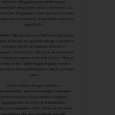
del fiore all’applicazione della resina,
rantendo un gioiello unico e prezioso. La
orazione artigianale rende questi orecchini
 piccola opera d’arte, irripetibile e ricca di
significato.
ali per chi:
Questi orecchini sono ideali per
 ama il fascino dei gioielli vintage e desidera
portare con sé un simbolo delicato e
antico. Perfetti per chi cerca un accessorio
 trasmetta amore e ricordi, il fiore “Non ti
cordar di me” simboleggia legami eterni e
mportanza di non dimenticare mai le persone
care.
Grazie al loro design raffinato e
ntramontabile, questi orecchini si abbinano
perfettamente a look casual o eleganti,
aggiungendo un tocco di femminilità e
lcezza a qualsiasi outfit. Ideali sia per l’uso
quotidiano che per occasioni speciali.