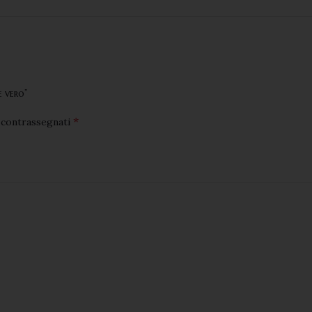
e vero”
*
o contrassegnati