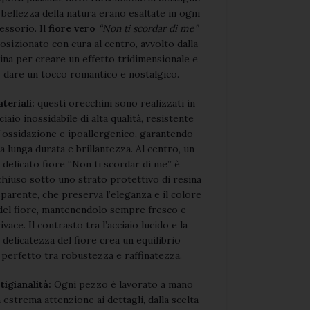
a bellezza della natura erano esaltate in ogni
essorio. Il
fiore vero
“Non ti scordar di me”
osizionato con cura al centro, avvolto dalla
ina per creare un effetto tridimensionale e
dare un tocco romantico e nostalgico.
teriali:
questi orecchini sono realizzati in
ciaio inossidabile di alta qualità, resistente
l’ossidazione e ipoallergenico, garantendo
a lunga durata e brillantezza. Al centro, un
delicato fiore “Non ti scordar di me” è
chiuso sotto uno strato protettivo di resina
sparente, che preserva l’eleganza e il colore
del fiore, mantenendolo sempre fresco e
ivace. Il contrasto tra l’acciaio lucido e la
delicatezza del fiore crea un equilibrio
perfetto tra robustezza e raffinatezza.
tigianalità:
Ogni pezzo è lavorato a mano
 estrema attenzione ai dettagli, dalla scelta