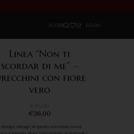
ACCEDI
€
0,00
Linea “Non ti
scordar di me” –
recchini con fiore
vero
€
45,00
€
36,00
l design vintage di questi orecchini evoca
epoca passata, dove l’attenzione al dettaglio