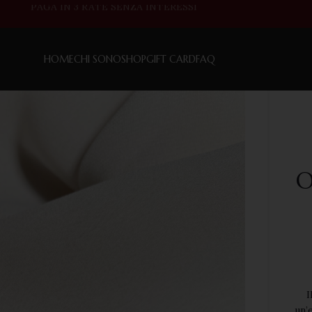
HOME
CHI SONO
SHOP
GIFT CARD
FAQ
O
I
un’