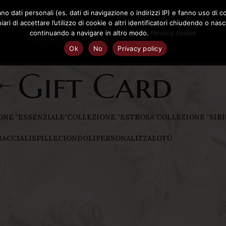
PAGA IN 3 RATE SENZA INTERESSI
ano dati personali (es. dati di navigazione o indirizzi IP) e fanno uso di co
hiari di accettare l’utilizzo di cookie o altri identificatori chiudendo o 
continuando a navigare in altro modo.
Revoca cookie
HOME
CHI SONO
SHOP
GIFT CARD
FAQ
Ok
No
Privacy policy
Gift Card
ONE "ESSENZIALE"
COLLEZIONE "ESTROSA"
COLLEZIONE "SIRI
RACCIALI
SPILLE
CIONDOLI
PERSONALIZZALOTÙ
Mostra
9
12
VOGLIO ISCRIVERMI!