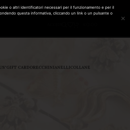
okie o altri identificatori necessari per il funzionamento e per il
nascondendo questa informativa, cliccando un link o un pulsante o
ACCEDI
€
0,00
US"
GIFT CARD
ORECCHINI
ANELLI
COLLANE
18
24