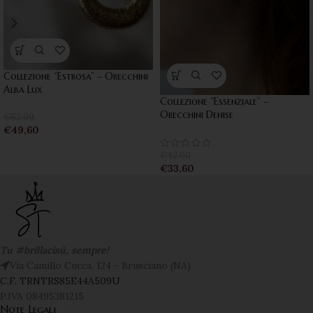
Collezione “Estrosa” – Orecchini
Alba Lux
Collezione “Essenziale” –
Orecchini Denise
€
62,00
€
49,60
€
42,00
€
33,60
Tu #brillacisù, sempre!
Via Camillo Cucca, 124 - Brusciano (NA)
C.F. TRNTRS85E44A509U
P.IVA 08495381215
Note Legali