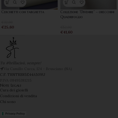
Cerchietti con targhetta
Collezione “Divenire” – orecchini
Quadrifoglio
€
32,00
€
25,60
€
52,00
€
41,60
Tu #brillacisù, sempre!
Via Camillo Cucca, 124 - Brusciano (NA)
C.F. TRNTRS85E44A509U
P.IVA 08495381215
Note Legali
Cura dei gioielli
Condizioni di vendita
Chi sono
Privacy Policy