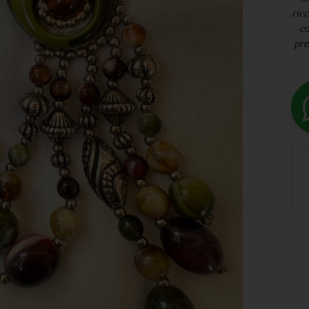
ricc
co
pre