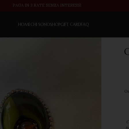
HOME
CHI SONO
SHOP
GIFT CARD
FAQ
O
Or
C
Br