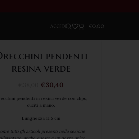
ACCEDI
€
0,00
recchini pendenti
resina verde
€
30,40
€
38,00
ecchini pendenti in resina verde con clips,
cuciti a mano.
Lunghezza 11,5 cm
ome tutti gli articoli presenti nella sezione
illavintage, anche questo è un pezzo unico,