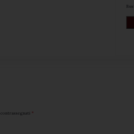
Bust
VOGLIO ISCRIVERMI!
*
o contrassegnati