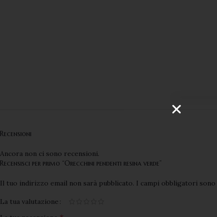
Recensioni
Ancora non ci sono recensioni.
Recensisci per primo “Orecchini pendenti resina verde”
Il tuo indirizzo email non sarà pubblicato.
I campi obbligatori son
La tua valutazione