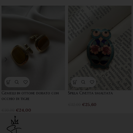
Gemelli in ottone dorato con
Spilla Civetta smaltata
occhio di tigre
€
25,60
€
32,00
€
24,00
€
30,00