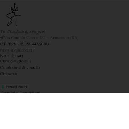
Tu #brillacisù, sempre!
Via Camillo Cucca, 124 - Brusciano (NA)
C.F. TRNTRS85E44A509U
P.IVA 08495381215
Note Legali
Cura dei gioielli
Condizioni di vendita
Chi sono
Privacy Policy
Termini e Condizioni
2025 | Made with ♥️ by