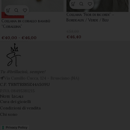
Collana “Fior di ricordi” –
SOLD OUT
Bordeaux / Verde / Blu
Collana in corallo bambù
“Corallina”
€
58,00
€
46,40
€
40,00
-
€
46,00
Tu #brillacisù, sempre!
Via Camillo Cucca, 124 - Brusciano (NA)
C.F. TRNTRS85E44A509U
P.IVA 08495381215
Note Legali
Cura dei gioielli
Condizioni di vendita
Chi sono
Privacy Policy