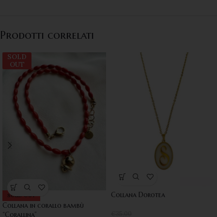
Prodotti correlati
SOLD
OUT
Collana Dorotea
SOLD OUT
Collana in corallo bambù
€
35,00
“Corallina”