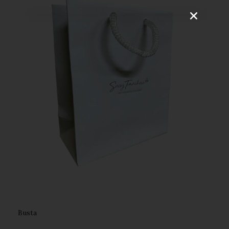
Busta ️