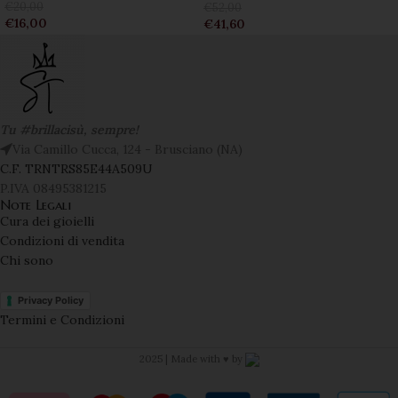
€
20,00
€
52,00
€
16,00
€
41,60
Tu #brillacisù, sempre!
Via Camillo Cucca, 124 - Brusciano (NA)
C.F. TRNTRS85E44A509U
P.IVA 08495381215
Note Legali
Cura dei gioielli
Condizioni di vendita
Chi sono
Privacy Policy
Termini e Condizioni
2025 | Made with ♥️ by