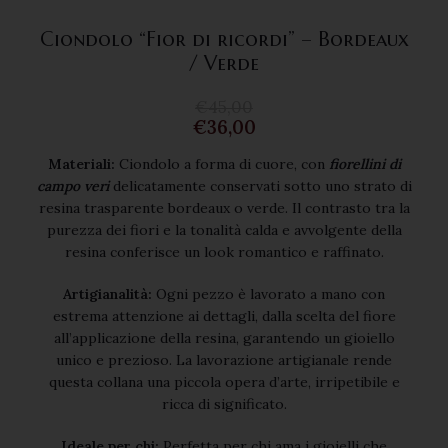
Ciondolo “Fior di ricordi” – Bordeaux
/ Verde
€
45,00
€
36,00
Materiali:
Ciondolo a forma di cuore, con
fiorellini di
campo veri
delicatamente conservati sotto uno strato di
resina trasparente bordeaux o verde. Il contrasto tra la
purezza dei fiori e la tonalità calda e avvolgente della
resina conferisce un look romantico e raffinato.
Artigianalità:
Ogni pezzo è lavorato a mano con
estrema attenzione ai dettagli, dalla scelta del fiore
all’applicazione della resina, garantendo un gioiello
unico e prezioso. La lavorazione artigianale rende
questa collana una piccola opera d’arte, irripetibile e
ricca di significato.
Ideale per chi:
Perfetta per chi ama i gioielli che