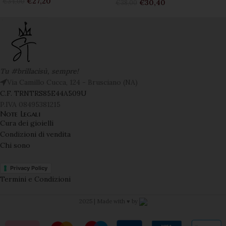
€
27,20
€
34,00
€
30,40
€
38,00
Tu #brillacisù, sempre!
Via Camillo Cucca, 124 - Brusciano (NA)
C.F. TRNTRS85E44A509U
P.IVA 08495381215
Note Legali
Cura dei gioielli
Condizioni di vendita
Chi sono
Privacy Policy
Termini e Condizioni
2025 | Made with ♥️ by