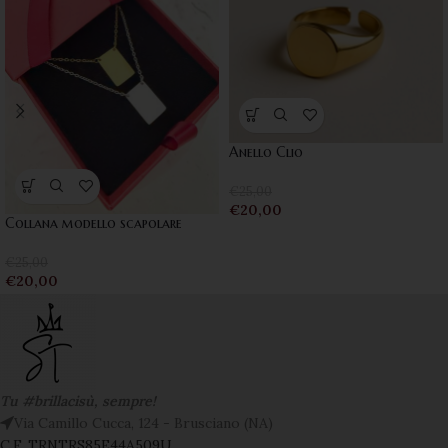
Anello Clio
€
25,00
€
20,00
Collana modello scapolare
€
25,00
€
20,00
Tu #brillacisù, sempre!
Via Camillo Cucca, 124 - Brusciano (NA)
C.F. TRNTRS85E44A509U