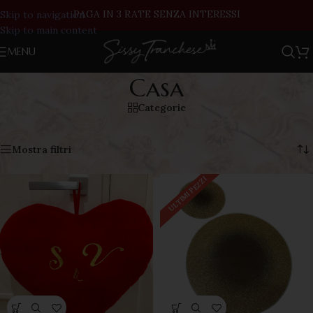
PAGA IN 3 RATE SENZA INTERESSI
Skip to navigation
Skip to main content
MENU
Casa
Categorie
Visualizzazione di 2 risultati
Mostra filtri
ULTIMI PEZZI