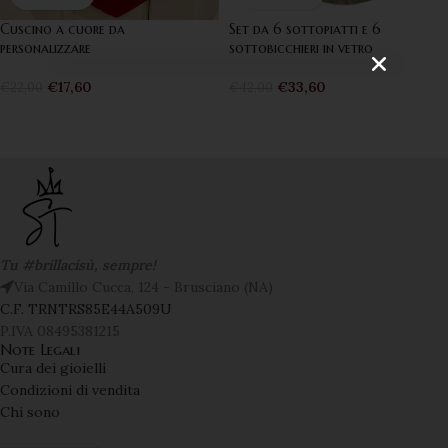
VOGLIO ISCRIVERMI!
Cuscino a cuore da
Set da 6 sottopiatti e 6
personalizzare
sottobicchieri in vetro
€
17,60
€
33,60
€
22,00
€
42,00
Tu #brillacisù, sempre!
Via Camillo Cucca, 124 - Brusciano (NA)
C.F. TRNTRS85E44A509U
P.IVA 08495381215
Note Legali
Cura dei gioielli
Condizioni di vendita
Chi sono